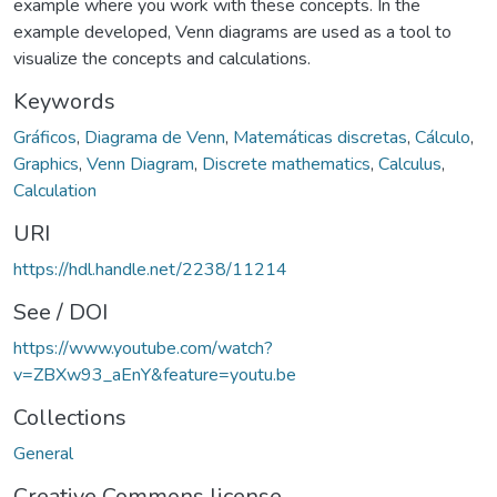
example where you work with these concepts. In the
example developed, Venn diagrams are used as a tool to
visualize the concepts and calculations.
Keywords
Gráficos
,
Diagrama de Venn
,
Matemáticas discretas
,
Cálculo
,
Graphics
,
Venn Diagram
,
Discrete mathematics
,
Calculus
,
Calculation
URI
https://hdl.handle.net/2238/11214
See / DOI
https://www.youtube.com/watch?
v=ZBXw93_aEnY&feature=youtu.be
Collections
General
Creative Commons license