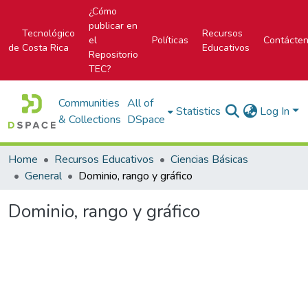
¿Cómo
publicar en
Tecnológico
Recursos
el
Políticas
Contácte
de Costa Rica
Educativos
Repositorio
TEC?
Communities
All of
Statistics
Log In
& Collections
DSpace
Home
Recursos Educativos
Ciencias Básicas
General
Dominio, rango y gráfico
Dominio, rango y gráfico