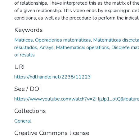
of relationships, I have interpreted this as the matrix of th
of a given relationship. This video ends by explaining in de
conditions, as well as the procedure to perform the indica
Keywords
Matrices
,
Operaciones matemáticas
,
Matemáticas discret
resultados
,
Arrays
,
Mathematical operations
,
Discrete ma
of results
URI
https://hdl.handle.net/2238/11223
See / DOI
https://www.youtube.com/watch?v=ZHjzJp1_otQ&featur
Collections
General
Creative Commons license