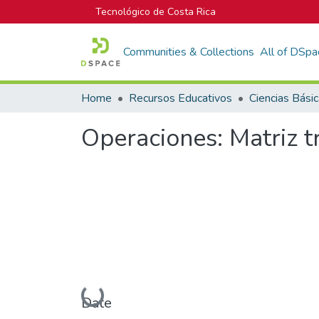
Tecnológico de Costa Rica
Communities & Collections
All of DSpa
Home
Recursos Educativos
Ciencias Bási
Operaciones: Matriz 
Loading...
Date