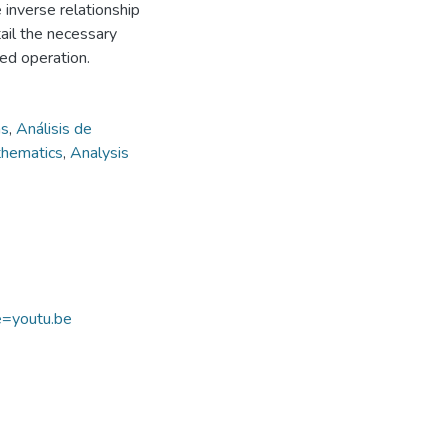
e inverse relationship
tail the necessary
ted operation.
as
,
Análisis de
thematics
,
Analysis
e=youtu.be