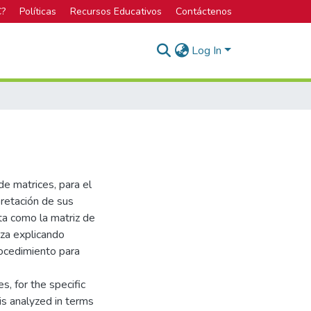
C?
Políticas
Recursos Educativos
Contáctenos
Log In
de matrices, para el
pretación de sus
ta como la matriz de
iza explicando
rocedimiento para
s, for the specific
 is analyzed in terms