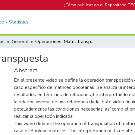
¿Cómo publicar en el Repositorio TE
ce
Statistics
cas
General
Operaciones: Matriz transpuesta
transpuesta
Abstract
En el presente vídeo se define la operación transposición 
caso específico de matrices booleanas. Se analiza la inter
resultados en términos de relaciones, he interpretando es
la relación inversa de una relaciones dada. Este vídeo final
detalladamente las condiciones necesarias, así como el p
realizar la operación indicada.
This video defines the operation of transposition of matrice
case of Boolean matrices. The interpretation of its results