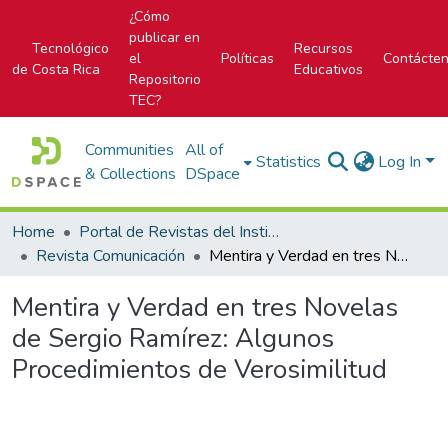
¿Cómo
publicar en
Tecnológico
Recursos
el
Políticas
Contácte
de Costa Rica
Educativos
Repositorio
TEC?
Communities
All of
Statistics
Log In
& Collections
DSpace
Home
Portal de Revistas del Instituto Tecnológico de Costa Rica
Revista Comunicación
Mentira y Verdad en tres Novelas de Sergio Ramírez: Algunos Procedimientos de Verosimilitud
Mentira y Verdad en tres Novelas
de Sergio Ramírez: Algunos
Procedimientos de Verosimilitud