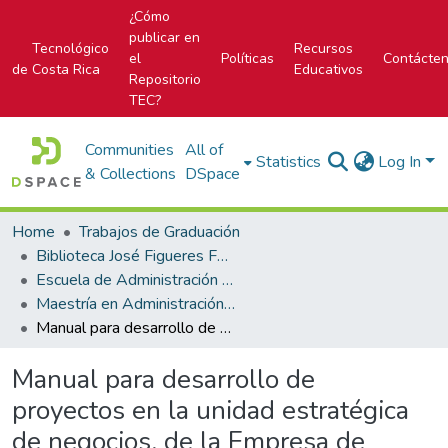
¿Cómo
publicar en
Tecnológico
Recursos
el
Políticas
Contácte
de Costa Rica
Educativos
Repositorio
TEC?
Communities
All of
Statistics
Log In
& Collections
DSpace
Home
Trabajos de Graduación
Biblioteca José Figueres Ferrer
Escuela de Administración de Empresas
Maestría en Administración de Empresas
Manual para desarrollo de proyectos en la unidad estratégica de negocios, de la Empresa de Servicios Públicos de Heredia S.A.
Manual para desarrollo de
proyectos en la unidad estratégica
de negocios, de la Empresa de