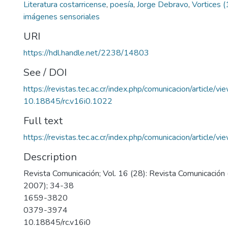
Literatura costarricense
,
poesía
,
Jorge Debravo
,
Vortices 
imágenes sensoriales
URI
https://hdl.handle.net/2238/14803
See / DOI
https://revistas.tec.ac.cr/index.php/comunicacion/article/v
10.18845/rc.v16i0.1022
Full text
https://revistas.tec.ac.cr/index.php/comunicacion/article/
Description
Revista Comunicación; Vol. 16 (28): Revista Comunicación 
2007); 34-38
1659-3820
0379-3974
10.18845/rc.v16i0