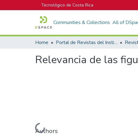
Tecnológico de Costa Rica
Communities & Collections
All of DSpa
Home
Portal de Revistas del Instituto Tecnológico de Costa Rica
Revis
Relevancia de las figu
Loading...
Authors