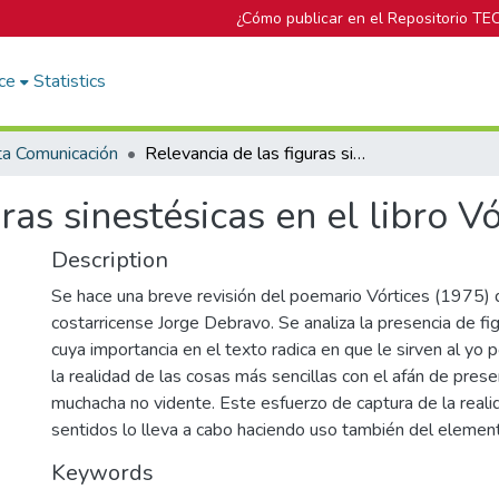
¿Cómo publicar en el Repositorio TE
ce
Statistics
ta Comunicación
Relevancia de las figuras sinestésicas en el libro Vórtices
ras sinestésicas en el libro Vó
Description
Se hace una breve revisión del poemario Vórtices (1975) 
costarricense Jorge Debravo. Se analiza la presencia de fi
cuya importancia en el texto radica en que le sirven al yo 
la realidad de las cosas más sencillas con el afán de prese
muchacha no vidente. Este esfuerzo de captura de la real
sentidos lo lleva a cabo haciendo uso también del element
Keywords