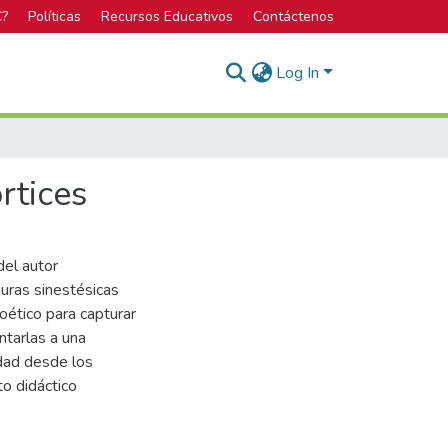
C?
Políticas
Recursos Educativos
Contáctenos
Log In
rtices
del autor
guras sinestésicas
poético para capturar
ntarlas a una
idad desde los
o didáctico