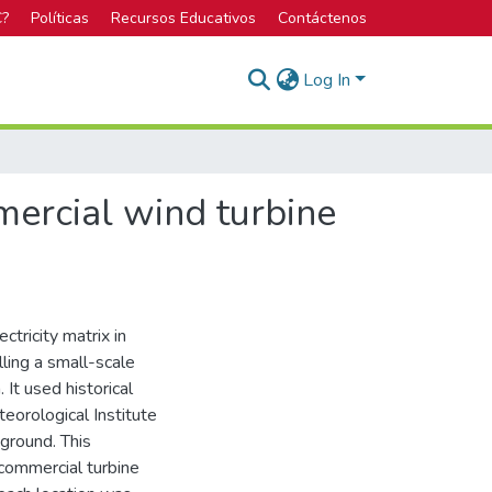
C?
Políticas
Recursos Educativos
Contáctenos
Log In
mmercial wind turbine
ctricity matrix in
lling a small-scale
 It used historical
eorological Institute
ground. This
commercial turbine