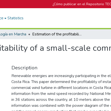
¿Cómo publicar en el Repositorio TE
ce
Statistics
logía en Marcha
Estimation of the profitability of a small-scale commercial wind turbine in Costa Rica
itability of a small-scale co
Description
Renewable energies are increasingly participating in the ele
Costa Rica. This paper determined the profitability of insta
commercial wind turbine in different locations in Costa Rica.
information from the wind speed recorded by National Met
in 36 stations across the country, at 10 meters above the 
information was combined with the power diagram of the 