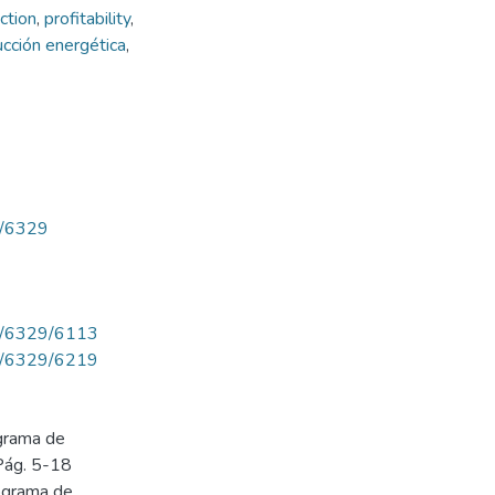
ction
,
profitability
,
cción energética
,
ew/6329
iew/6329/6113
iew/6329/6219
ograma de
 Pág. 5-18
rograma de