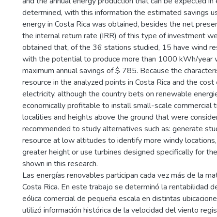
and the annual energy production that can be expected in
determined, with this information the estimated savings us
energy in Costa Rica was obtained, besides the net prese
the internal return rate (IRR) of this type of investment we
obtained that, of the 36 stations studied, 15 have wind r
with the potential to produce more than 1000 kWh/year 
maximum annual savings of $ 785. Because the characteris
resource in the analyzed points in Costa Rica and the cost 
electricity, although the country bets on renewable energies
economically profitable to install small-scale commercial t
localities and heights above the ground that were considere
recommended to study alternatives such as: generate stu
resource at low altitudes to identify more windy locations
greater height or use turbines designed specifically for th
shown in this research.
Las energías renovables participan cada vez más de la matr
Costa Rica. En este trabajo se determinó la rentabilidad de
eólica comercial de pequeña escala en distintas ubicacion
utilizó información histórica de la velocidad del viento reg