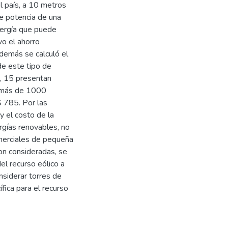
l país, a 10 metros
de potencia de una
nergía que puede
vo el ahorro
además se calculó el
de este tipo de
s, 15 presentan
r más de 1000
 785. Por las
y el costo de la
ergías renovables, no
omerciales de pequeña
ron consideradas, se
el recurso eólico a
nsiderar torres de
fica para el recurso