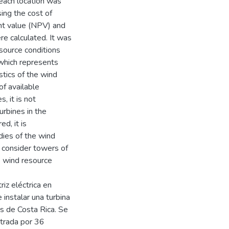
 each location was
ing the cost of
nt value (NPV) and
re calculated. It was
esource conditions
which represents
tics of the wind
of available
, it is not
urbines in the
d, it is
dies of the wind
, consider towers of
e wind resource
iz eléctrica en
 instalar una turbina
es de Costa Rica. Se
istrada por 36