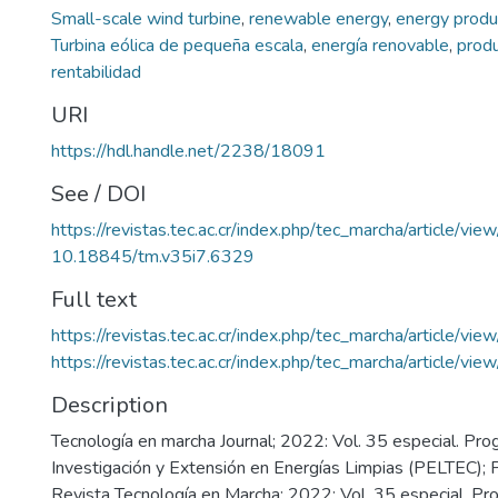
Small-scale wind turbine
,
renewable energy
,
energy produ
Turbina eólica de pequeña escala
,
energía renovable
,
produ
rentabilidad
URI
https://hdl.handle.net/2238/18091
See / DOI
https://revistas.tec.ac.cr/index.php/tec_marcha/article/vi
10.18845/tm.v35i7.6329
Full text
https://revistas.tec.ac.cr/index.php/tec_marcha/article/v
https://revistas.tec.ac.cr/index.php/tec_marcha/article/v
Description
Tecnología en marcha Journal; 2022: Vol. 35 especial. Pr
Investigación y Extensión en Energías Limpias (PELTEC);
Revista Tecnología en Marcha; 2022: Vol. 35 especial. P