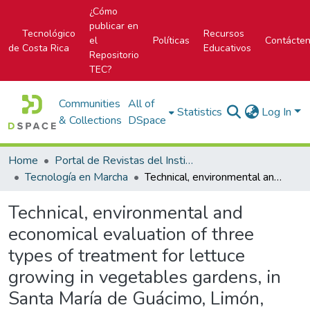
¿Cómo
publicar en
Tecnológico
Recursos
el
Políticas
Contácte
de Costa Rica
Educativos
Repositorio
TEC?
Communities
All of
Statistics
Log In
& Collections
DSpace
Home
Portal de Revistas del Instituto Tecnológico de Costa Rica
Tecnología en Marcha
Technical, environmental and economical evaluation of three types of treatment for lettuce growing in vegetables gardens, in Santa María de Guácimo, Limón, Costa Rica
Technical, environmental and
economical evaluation of three
types of treatment for lettuce
growing in vegetables gardens, in
Santa María de Guácimo, Limón,