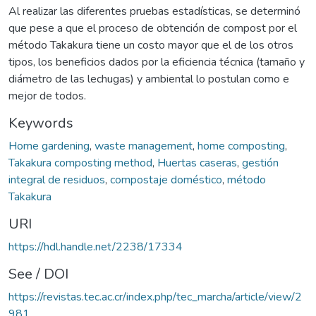
Al realizar las diferentes pruebas estadísticas, se determinó
que pese a que el proceso de obtención de compost por el
método Takakura tiene un costo mayor que el de los otros
tipos, los beneficios dados por la eficiencia técnica (tamaño y
diámetro de las lechugas) y ambiental lo postulan como e
mejor de todos.
Keywords
Home gardening
,
waste management
,
home composting
,
Takakura composting method
,
Huertas caseras
,
gestión
integral de residuos
,
compostaje doméstico
,
método
Takakura
URI
https://hdl.handle.net/2238/17334
See / DOI
https://revistas.tec.ac.cr/index.php/tec_marcha/article/view/2
981