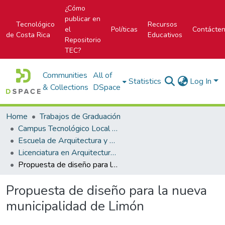
¿Cómo
publicar en
Tecnológico
Recursos
el
Políticas
Contácte
de Costa Rica
Educativos
Repositorio
TEC?
Communities
All of
Statistics
Log In
& Collections
DSpace
Home
Trabajos de Graduación
Campus Tecnológico Local San José
Escuela de Arquitectura y Urbanismo
Licenciatura en Arquitectura y Urbanismo
Propuesta de diseño para la nueva municipalidad de Limón
Propuesta de diseño para la nueva
municipalidad de Limón