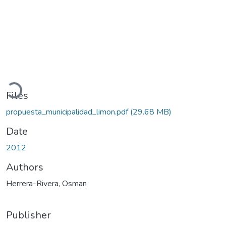
oading...
Files
propuesta_municipalidad_limon.pdf
(29.68 MB)
Date
2012
Authors
Herrera-Rivera, Osman
Publisher