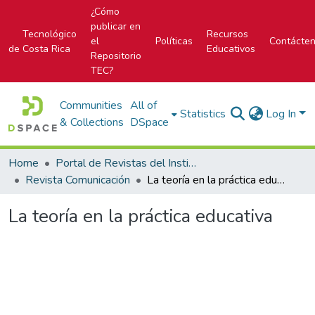
¿Cómo
publicar en
Tecnológico
Recursos
el
Políticas
Contácte
de Costa Rica
Educativos
Repositorio
TEC?
Communities
All of
Statistics
Log In
& Collections
DSpace
Home
Portal de Revistas del Instituto Tecnológico de Costa Rica
Revista Comunicación
La teoría en la práctica educativa
La teoría en la práctica educativa