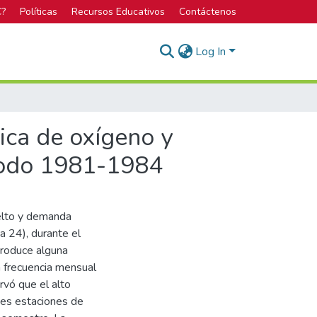
C?
Políticas
Recursos Educativos
Contáctenos
Log In
ica de oxígeno y
ríodo 1981-1984
uelto y demanda
a 24), durante el
produce alguna
n frecuencia mensual
vó que el alto
ntes estaciones de