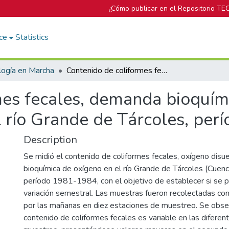
¿Cómo publicar en el Repositorio TE
ce
Statistics
logía en Marcha
Contenido de coliformes fecales, demanda bioquímica de oxígeno y oxígeno disuelto en el río Grande de Tárcoles, período 1981-1984
mes fecales, demanda bioquím
l río Grande de Tárcoles, pe
Description
Se midió el contenido de coliformes fecales, oxígeno dis
bioquímica de oxígeno en el río Grande de Tárcoles (Cuenc
período 1981-1984, con el objetivo de establecer si se 
variación semestral. Las muestras fueron recolectadas co
por las mañanas en diez estaciones de muestreo. Se obser
contenido de coliformes fecales es variable en las difere