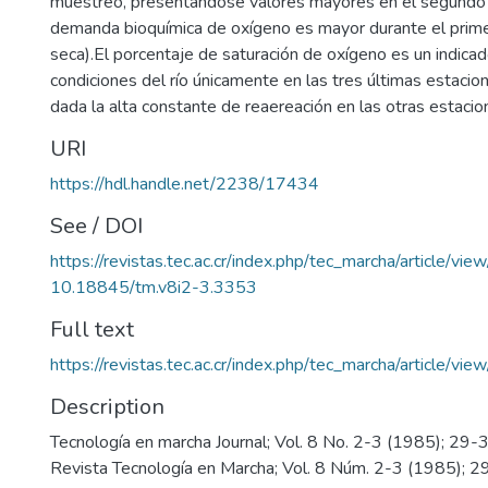
muestreo, presentándose valores mayores en el segundo
demanda bioquímica de oxígeno es mayor durante el prim
seca).El porcentaje de saturación de oxígeno es un indicado
condiciones del río únicamente en las tres últimas estaci
dada la alta constante de reaereación en las otras estacio
URI
https://hdl.handle.net/2238/17434
See / DOI
https://revistas.tec.ac.cr/index.php/tec_marcha/article/vi
10.18845/tm.v8i2-3.3353
Full text
https://revistas.tec.ac.cr/index.php/tec_marcha/article/v
Description
Tecnología en marcha Journal; Vol. 8 No. 2-3 (1985); 29-
Revista Tecnología en Marcha; Vol. 8 Núm. 2-3 (1985); 