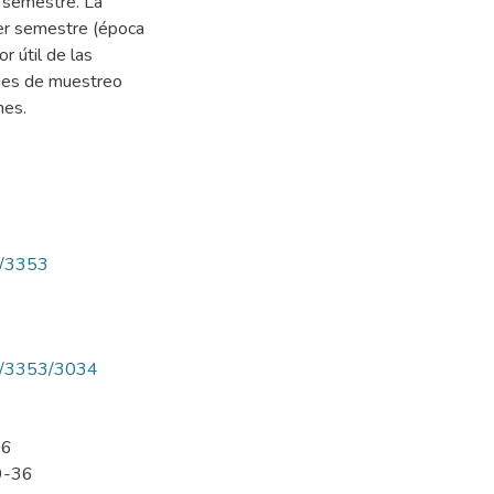
 semestre. La
er semestre (época
r útil de las
ones de muestreo
nes.
ew/3353
iew/3353/3034
36
29-36