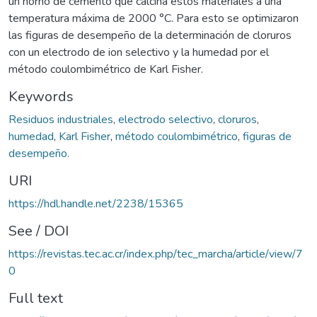
un horno de cemento que calcina estos materiales a una
temperatura máxima de 2000 °C. Para esto se optimizaron
las figuras de desempeño de la determinación de cloruros
con un electrodo de ion selectivo y la humedad por el
método coulombimétrico de Karl Fisher.
Keywords
Residuos industriales
,
electrodo selectivo
,
cloruros
,
humedad
,
Karl Fisher
,
método coulombimétrico
,
figuras de
desempeño.
URI
https://hdl.handle.net/2238/15365
See / DOI
https://revistas.tec.ac.cr/index.php/tec_marcha/article/view/7
0
Full text