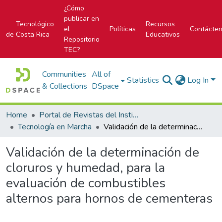
¿Cómo
publicar en
Tecnológico
Recursos
el
Políticas
Contácte
de Costa Rica
Educativos
Repositorio
TEC?
Communities
All of
Statistics
Log In
& Collections
DSpace
Home
Portal de Revistas del Instituto Tecnológico de Costa Rica
Tecnología en Marcha
Validación de la determinación de cloruros y humedad, para la evaluación de combustibles alternos para hornos de cementeras
Validación de la determinación de
cloruros y humedad, para la
evaluación de combustibles
alternos para hornos de cementeras