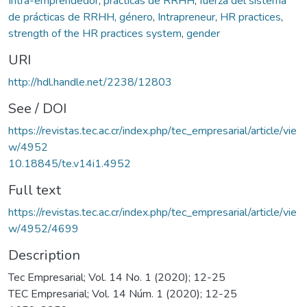
Intra-emprendedor
,
prácticas de RRHH
,
fuerza del sistema
de prácticas de RRHH
,
género
,
Intrapreneur
,
HR practices
,
strength of the HR practices system
,
gender
URI
http://hdl.handle.net/2238/12803
See / DOI
https://revistas.tec.ac.cr/index.php/tec_empresarial/article/vie
w/4952
10.18845/te.v14i1.4952
Full text
https://revistas.tec.ac.cr/index.php/tec_empresarial/article/vie
w/4952/4699
Description
Tec Empresarial; Vol. 14 No. 1 (2020); 12-25
TEC Empresarial; Vol. 14 Núm. 1 (2020); 12-25