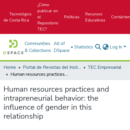
¿Cómo
publicar en
Tecnológico
Recursos
el
Políticas
Contácte
de Costa Rica
Educativos
Repositorio
TEC?
Communities
All of
Statistics
Log In
& Collections
DSpace
Home
Portal de Revistas del Instituto Tecnológico de Costa Rica
TEC Empresarial
Human resources practices and intrapreneurial behavior: the influence of gender in this relationship
Human resources practices and
intrapreneurial behavior: the
influence of gender in this
relationship