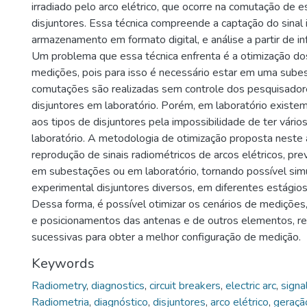
irradiado pelo arco elétrico, que ocorre na comutação de 
disjuntores. Essa técnica compreende a captação do sinal i
armazenamento em formato digital, e análise a partir de i
Um problema que essa técnica enfrenta é a otimização do
medições, pois para isso é necessário estar em uma sube
comutações são realizadas sem controle dos pesquisadore
disjuntores em laboratório. Porém, em laboratório existe
aos tipos de disjuntores pela impossibilidade de ter vário
laboratório. A metodologia de otimização proposta neste a
reprodução de sinais radiométricos de arcos elétricos, pre
em subestações ou em laboratório, tornando possível si
experimental disjuntores diversos, em diferentes estágio
Dessa forma, é possível otimizar os cenários de medições,
e posicionamentos das antenas e de outros elementos, r
sucessivas para obter a melhor configuração de medição.
Keywords
Radiometry
,
diagnostics
,
circuit breakers
,
electric arc
,
signa
Radiometria
,
diagnóstico
,
disjuntores
,
arco elétrico
,
geração