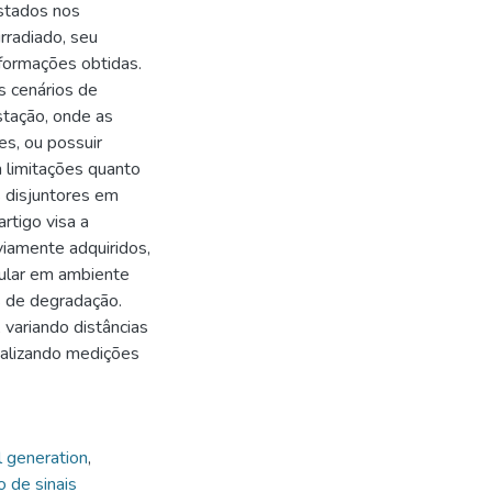
estados nos
rradiado, seu
nformações obtidas.
s cenários de
stação, onde as
s, ou possuir
m limitações quanto
s disjuntores em
rtigo visa a
viamente adquiridos,
mular em ambiente
s de degradação.
 variando distâncias
ealizando medições
l generation
,
 de sinais