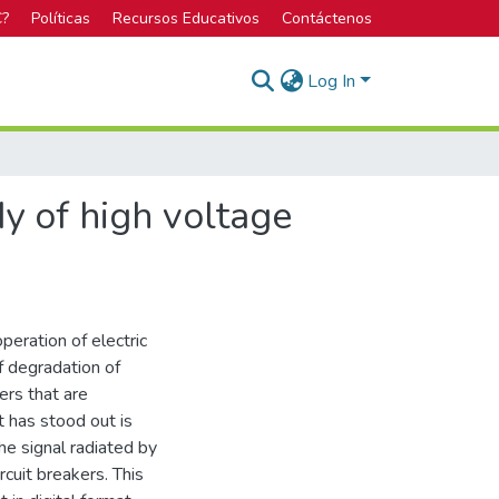
C?
Políticas
Recursos Educativos
Contáctenos
Log In
dy of high voltage
peration of electric
f degradation of
ers that are
t has stood out is
the signal radiated by
ircuit breakers. This