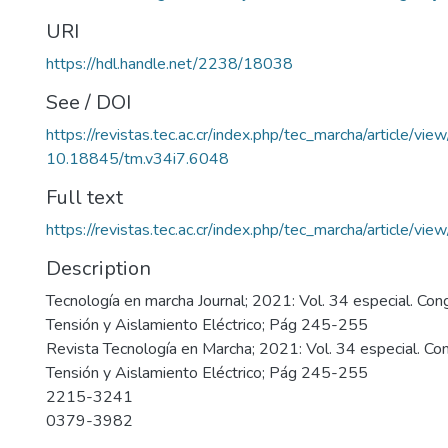
URI
https://hdl.handle.net/2238/18038
See / DOI
https://revistas.tec.ac.cr/index.php/tec_marcha/article/vi
10.18845/tm.v34i7.6048
Full text
https://revistas.tec.ac.cr/index.php/tec_marcha/article/v
Description
Tecnología en marcha Journal; 2021: Vol. 34 especial. Con
Tensión y Aislamiento Eléctrico; Pág 245-255
Revista Tecnología en Marcha; 2021: Vol. 34 especial. Co
Tensión y Aislamiento Eléctrico; Pág 245-255
2215-3241
0379-3982