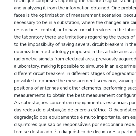
technique comprises capturing the radiated signal, storing it
and analyzing it from the information obtained. One proble
faces is the optimization of measurement scenarios, because
necessary to be in a substation, where the changes are ca
researchers’ control, or to have circuit breakers in the labo
the laboratory there are limitations regarding the types of 
to the impossibility of having several circuit breakers in th
optimization methodology proposed in this article aims at
radiometric signals from electrical arcs, previously acquired
a laboratory, making it possible to simulate in an experim
different circuit breakers, in different stages of degradation.
possible to optimize the measurement scenarios, varying 
positions of antennas and other elements, performing suc
measurements to obtain the best measurement configurat
As subestações concentram equipamentos essenciais par
das redes de distribuição de energia elétrica. O diagnósti
degradação dos equipamentos é muito importante, em es
disjuntores que são os responsáveis por seccionar a rede
tem se destacado é o diagnóstico de disjuntores a partir d