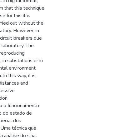
 in digital format,
m that this technique
 for this it is
rried out without the
ratory. However, in
circuit breakers due
e laboratory. The
 reproducing
, in substations or in
ental environment
 In this way, it is
distances and
cessive
ion.
a o funcionamento
co do estado de
pecial dos
. Uma técnica que
a análise do sinal