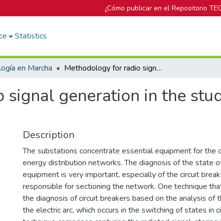
¿Cómo publicar en el Repositorio TE
ce
Statistics
logía en Marcha
Methodology for radio signal generation in the study of high voltage circuit breakers
 signal generation in the stu
Description
The substations concentrate essential equipment for the o
energy distribution networks. The diagnosis of the state o
equipment is very important, especially of the circuit break
responsible for sectioning the network. One technique tha
the diagnosis of circuit breakers based on the analysis of 
the electric arc, which occurs in the switching of states in c