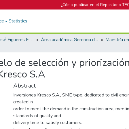
¿Cómo publicar en el Repositorio TE
ce
Statistics
Biblioteca José Figueres Ferrer
Área académica Gerencia de Proyectos
o de selección y priorización
Kresco S.A
Abstract
Inversiones Kresco S.A., SME type, dedicated to civil engi
created in
order to meet the demand in the construction area, meeti
standards of quality and
delivery time to satisfy customers.