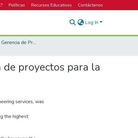
C?
Políticas
Recursos Educativos
Contáctenos
Log In
Maestría en Gerencia de Proyectos
 de proyectos para la
neering services, was
ng the highest