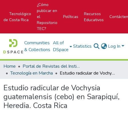
¿Cómo
publicar en
Tecnológico
Recursos
el
Políticas
Contácte
de Costa Rica
Educativos
Repositorio
TEC?
Communities
All of
Statistics
Log In
& Collections
DSpace
Home
Portal de Revistas del Instituto Tecnológico de Costa Rica
Tecnología en Marcha
Estudio radicular de Vochysia guatemalensis (cebo) en Sarapiquí, Heredia. Costa Rica
Estudio radicular de Vochysia
guatemalensis (cebo) en Sarapiquí,
Heredia. Costa Rica