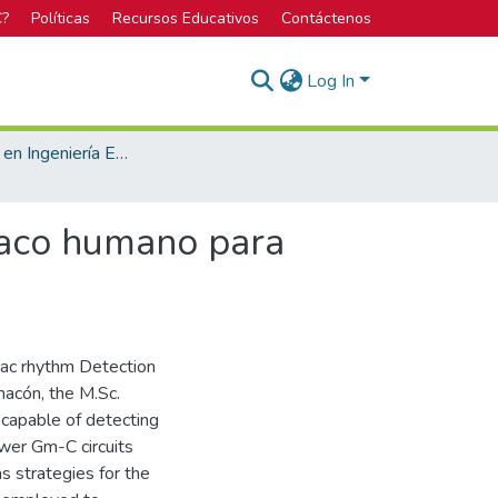
C?
Políticas
Recursos Educativos
Contáctenos
Log In
Licenciatura en Ingeniería Electrónica
iaco humano para
iac rhythm Detection
hacón, the M.Sc.
 capable of detecting
ower Gm-C circuits
s strategies for the