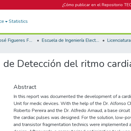
¿Cómo publicar en el Repositorio TE
ce
Statistics
Biblioteca José Figueres Ferrer
Escuela de Ingeniería Electrónica
 de Detección del ritmo card
Abstract
In this report was documented the development of a card
Unit for medic devices. With the help of the Dr. Alfonso C
Roberto Pereira and the Dr. Alfredo Arnaud, a base circuit
the cardiac pulses was designed. For the solution, low-p
and transistor fragmentation technics were implemented a