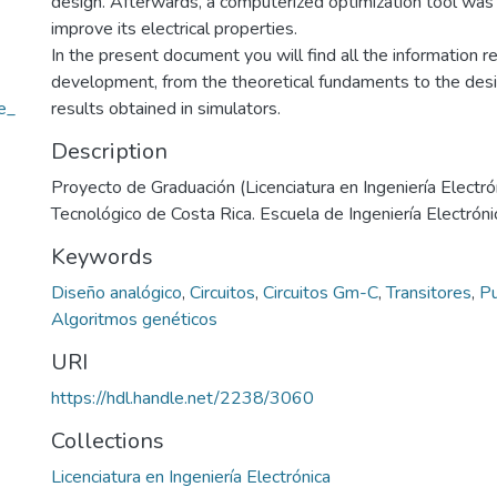
design. Afterwards, a computerized optimization tool wa
improve its electrical properties.
In the present document you will find all the information r
development, from the theoretical fundaments to the desi
e_
results obtained in simulators.
Description
Proyecto de Graduación (Licenciatura en Ingeniería Electrón
Tecnológico de Costa Rica. Escuela de Ingeniería Electróni
Keywords
Diseño analógico
,
Circuitos
,
Circuitos Gm-C
,
Transitores
,
Pu
Algoritmos genéticos
URI
https://hdl.handle.net/2238/3060
Collections
Licenciatura en Ingeniería Electrónica