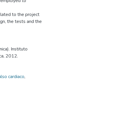
s employed to
elated to the project
gn, the tests and the
ica). Instituto
ca, 2012.
lso cardiaco
,