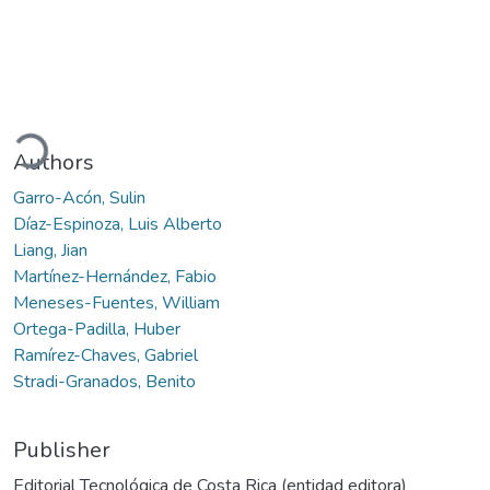
Loading...
Authors
Garro-Acón, Sulin
Díaz-Espinoza, Luis Alberto
Liang, Jian
Martínez-Hernández, Fabio
Meneses-Fuentes, William
Ortega-Padilla, Huber
Ramírez-Chaves, Gabriel
Stradi-Granados, Benito
Publisher
Editorial Tecnológica de Costa Rica (entidad editora)