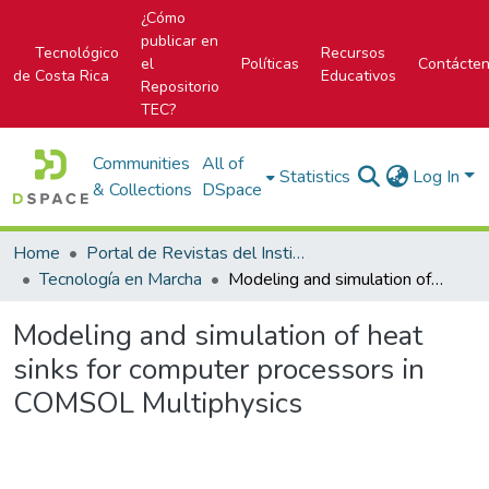
¿Cómo
publicar en
Tecnológico
Recursos
el
Políticas
Contácte
de Costa Rica
Educativos
Repositorio
TEC?
Communities
All of
Statistics
Log In
& Collections
DSpace
Home
Portal de Revistas del Instituto Tecnológico de Costa Rica
Tecnología en Marcha
Modeling and simulation of heat sinks for computer processors in COMSOL Multiphysics
Modeling and simulation of heat
sinks for computer processors in
COMSOL Multiphysics