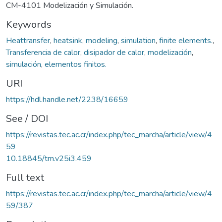
CM-4101 Modelización y Simulación.
Keywords
Heattransfer
,
heatsink
,
modeling
,
simulation
,
finite elements.
,
Transferencia de calor
,
disipador de calor
,
modelización
,
simulación
,
elementos finitos.
URI
https://hdl.handle.net/2238/16659
See / DOI
https://revistas.tec.ac.cr/index.php/tec_marcha/article/view/4
59
10.18845/tm.v25i3.459
Full text
https://revistas.tec.ac.cr/index.php/tec_marcha/article/view/4
59/387