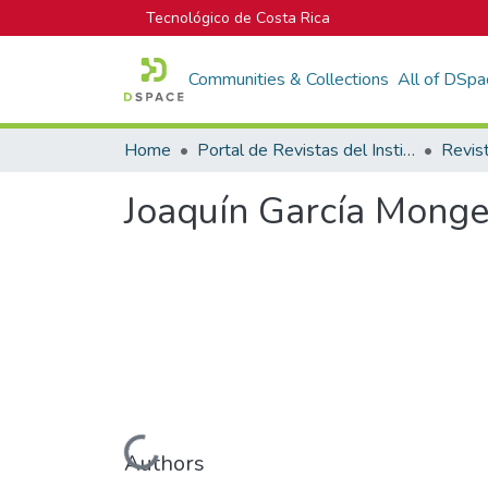
Tecnológico de Costa Rica
Communities & Collections
All of DSpa
Home
Portal de Revistas del Instituto Tecnológico de Costa Rica
Revis
Joaquín García Monge
Loading...
Authors