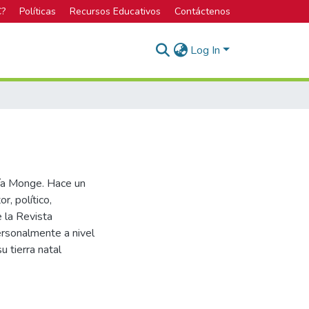
C?
Políticas
Recursos Educativos
Contáctenos
Log In
cía Monge. Hace un
r, político,
 la Revista
ersonalmente a nivel
u tierra natal