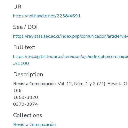
URI
https://hdl.handle.net/2238/4691
See / DOI
https://revistas.tec.ac.cr/index.php/comunicacion/article/v
Full text
https://tecdigital.tec.ac.cr/servicios/ojs/index.php/comunic
3/1100
Description
Revista Comunicación; Vol. 12, Núm. 1 y 2 (24): Revista 
166
1659-3820
0379-3974
Collections
Revista Comunicación