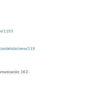
iew/1193
acion/article/view/119
Comunicación; 162-