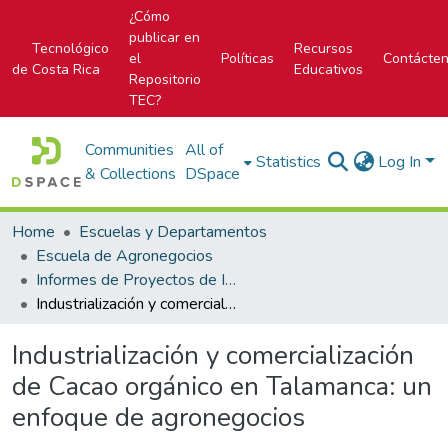
¿Cómo
publicar en
Tecnológico
Recursos
el
Políticas
Contácte
de Costa Rica
Educativos
Repositorio
TEC?
Communities
All of
Statistics
Log In
& Collections
DSpace
Home
Escuelas y Departamentos
Escuela de Agronegocios
Informes de Proyectos de Investigación
Industrialización y comercialización de Cacao orgánico en Talamanca: un enfoque de agronegocios
Industrialización y comercialización
de Cacao orgánico en Talamanca: un
enfoque de agronegocios