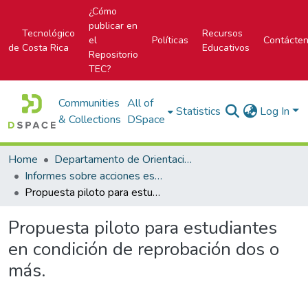
¿Cómo
publicar en
Tecnológico
Recursos
el
Políticas
Contácte
de Costa Rica
Educativos
Repositorio
TEC?
Communities
All of
Statistics
Log In
& Collections
DSpace
Home
Departamento de Orientación y Psicología
Informes sobre acciones específicas del DOP
Propuesta piloto para estudiantes en condición de reprobación dos o más.
Propuesta piloto para estudiantes
en condición de reprobación dos o
más.