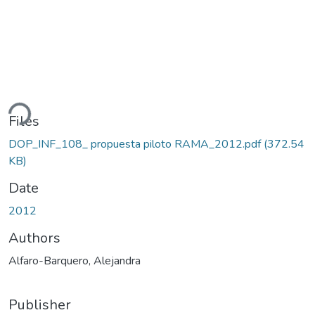
ding...
Files
DOP_INF_108_ propuesta piloto RAMA_2012.pdf
(372.54
KB)
Date
2012
Authors
Alfaro-Barquero, Alejandra
Publisher