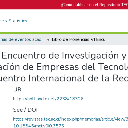
¿Cómo publicar en el Repositorio TE
ce
Statistics
Memorias de eventos académicos TEC
Libro de Ponencias VI Encuentro de Investigación y Extensión de la Escuela de Administración de Empresas del Tecnológico de Costa Rica (AE 2017) y XVIII Encuentro Internacional de la Red MOTIVA
 Encuentro de Investigación y
ación de Empresas del Tecnol
cuentro Internacional de la 
URI
https://hdl.handle.net/2238/18326
See / DOI
https://revistas.tec.ac.cr/index.php/memorias/article/view
10.18845/mct.v0i0.3576