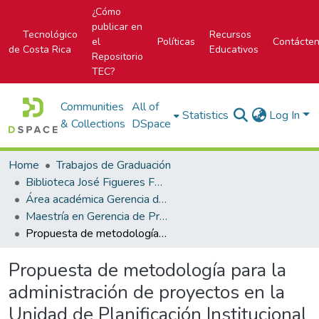
¿Cómo
publicar en
Tecnológico
Recursos
el
Políticas
Contácte
de Costa Rica
Educativos
Repositorio
TEC?
Communities
All of
Statistics
Log In
& Collections
DSpace
Home
Trabajos de Graduación
Biblioteca José Figueres Ferrer
Área académica Gerencia de Proyectos
Maestría en Gerencia de Proyectos
Propuesta de metodología para la administración de proyectos en la Unidad de Planificación Institucional del Ministerio de Obras Públicas y Transportes
Propuesta de metodología para la
administración de proyectos en la
Unidad de Planificación Institucional