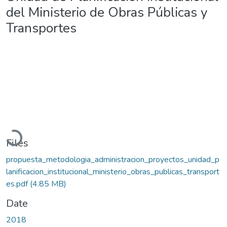
del Ministerio de Obras Públicas y
Transportes
Loading...
Files
propuesta_metodologia_administracion_proyectos_unidad_p
lanificacion_institucional_ministerio_obras_publicas_transport
es.pdf
(4.85 MB)
Date
2018