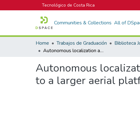
Tecnológico de Costa Rica
Communities & Collections
All of DSpa
Home
Trabajos de Graduación
Autonomous localization and coordination of tiny aerial robots relative to a larger aerial platform
Autonomous localizati
to a larger aerial pla