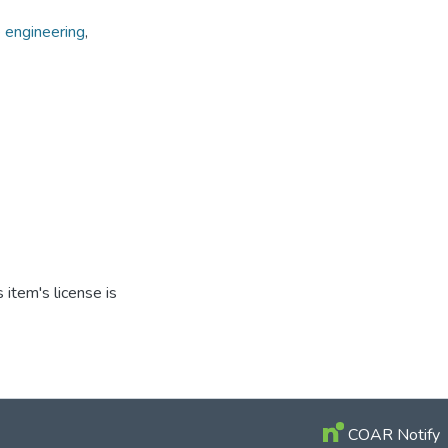
 engineering
,
item's license is
COAR Notify