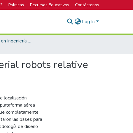
C?
Políticas
Recursos Educativos
Contáctenos
Log In
Licenciatura en Ingeniería Mecatrónica
rial robots relative
 localización
 plataforma aérea
o fue completamente
taron las bases para
odología de diseño