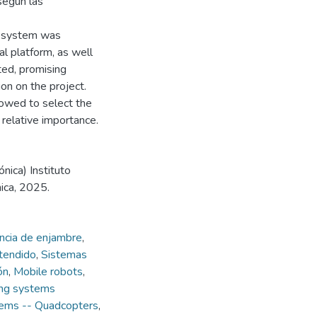
según las
on system was
l platform, as well
ted, promising
on on the project.
owed to select the
 relative importance.
nica) Instituto
ica, 2025.
encia de enjambre
,
xtendido
,
Sistemas
ón
,
Mobile robots
,
ng systems
tems -- Quadcopters
,