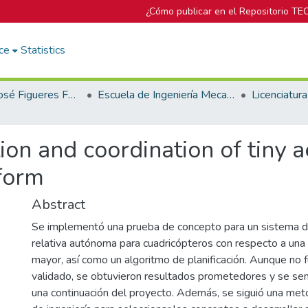
¿Cómo publicar en el Repositorio TE
ce
Statistics
Biblioteca José Figueres Ferrer
Escuela de Ingeniería Mecatrónica (antes era Área Académica de Ingeniería Mecatrónica)
on and coordination of tiny ae
tform
Abstract
Se implementó una prueba de concepto para un sistema de
relativa autónoma para cuadricópteros con respecto a una
mayor, así como un algoritmo de planificación. Aunque n
validado, se obtuvieron resultados prometedores y se sen
una continuación del proyecto. Además, se siguió una met