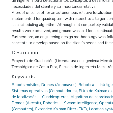
de ingeniería para seleccionar los conceptos a desarrollar 
necesidades del cliente y su importancia relativa.
A proof of concept for an autonomous relative localizati
implemented for quadcopters with respect to a larger aeria
as a scheduling algorithm. Although not completely valida
results were achieved, and ground was laid for a continuati
Furthermore, an engineering design methodology was foll
concepts to develop based on the client’s needs and their
Description
Proyecto de Graduación (Licenciatura en Ingeniería Mecatró
Tecnológico de Costa Rica, Escuela de Ingeniería Mecatrón
Keywords
Robots móviles
,
Drones (Aeronaves)
,
Robótica -- Intelig
Sistemas operativos (Computadores)
,
Filtro de Kalman e
de localización -- Cuadricópteros
,
Algoritmo de coordinaci
Drones (Aircraft)
,
Robotics -- Swarm intelligence
,
Operati
(Computers)
,
Extended Kalman Filter (EKF)
,
Location sys