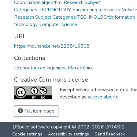
Coordination algorithm
,
Research Subject
Categories::TECHNOLOGY::Engineering mechanics::Vehicle
Research Subject Categories::TECHNOLOGY::Information
technology::Computer science
URI
https://hdl.handle.net/2238/16508
Collections
Licenciatura en Ingeniería Mecatrónica
Creative Commons license
Except where otherwised noted, this 
described as
acceso abierto
Full item page
DSpace software
copyright © 2002-2026
LYRASIS
Cookie settings
Accessibility settings
Send Feedback