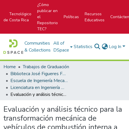
¿Cómo
publicar en
Tecnológico
Recursos
el
Políticas
Contácte
de Costa Rica
Educativos
Repositorio
TEC?
Communities
All of
Statistics
Log In
& Collections
DSpace
Home
Trabajos de Graduación
Biblioteca José Figueres Ferrer
Escuela de Ingeniería Mecatrónica (antes era Área Académica de Ingeniería Mecatrónica)
Licenciatura en Ingeniería Mecatrónica
Evaluación y análisis técnico para la transformación mecánica de vehículos de combustión interna a vehículos eléctricos
Evaluación y análisis técnico para la
transformación mecánica de
vehículos de combustión interna a