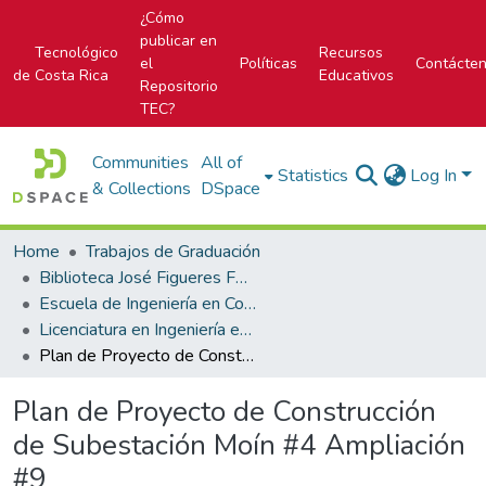
¿Cómo
publicar en
Tecnológico
Recursos
el
Políticas
Contácte
de Costa Rica
Educativos
Repositorio
TEC?
Communities
All of
Statistics
Log In
& Collections
DSpace
Home
Trabajos de Graduación
Biblioteca José Figueres Ferrer
Escuela de Ingeniería en Construcción
Licenciatura en Ingeniería en Construcción
Plan de Proyecto de Construcción de Subestación Moín #4 Ampliación #9
Plan de Proyecto de Construcción
de Subestación Moín #4 Ampliación
#9