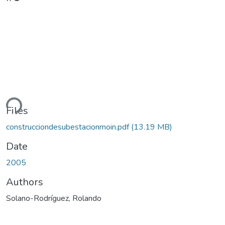
ding...
Files
construcciondesubestacionmoin.pdf
(13.19 MB)
Date
2005
Authors
Solano-Rodríguez, Rolando