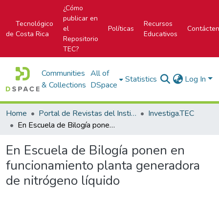
¿Cómo
publicar en
Tecnológico
Recursos
el
Políticas
Contácte
de Costa Rica
Educativos
Repositorio
TEC?
Communities
All of
Statistics
Log In
& Collections
DSpace
Home
Portal de Revistas del Instituto Tecnológico de Costa Rica
Investiga.TEC
En Escuela de Bilogía ponen en funcionamiento planta generadora de nitrógeno líquido
En Escuela de Bilogía ponen en
funcionamiento planta generadora
de nitrógeno líquido