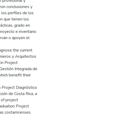
o profesional y
ron conclusiones y
los perfiles de los
ón que tienen los
ácticas, grado en
royecto e inventario
evan o apoyen el
iagnose the current
nieros y Arquitectos
in Project
Gestión Integrada de
ich benefit their
n Project Diagnóstico
ión de Costa Rica, a
 of project
aduation Project
as costarricenses.