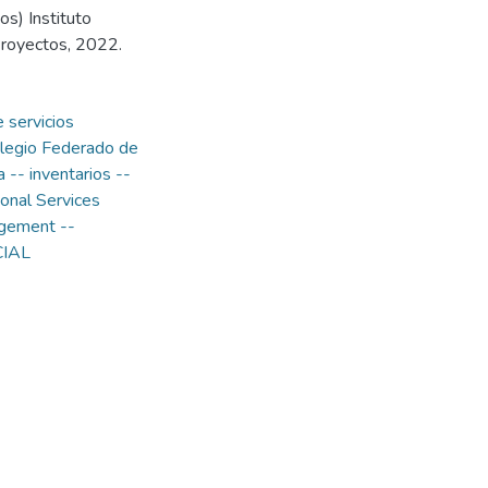
s) Instituto
Proyectos, 2022.
 servicios
legio Federado de
 -- inventarios --
onal Services
gement --
CIAL