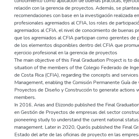
conocimiento como aplicación de buenas prácticas, ejercici
relación con la gerencia de proyectos. Además, se plantea
recomendaciones con base en la investigación realizada en 
profesionales agremiados al CFIA, los roles de participaci
agremiados al CFIA, el nivel de conocimiento de buenas pr
que los agremiados al CFIA participan como gerentes de p
de los elementos disponibles dentro del CFIA que promu
ejercicio profesional en la gerencia de proyectos
The main objective of this Final Graduation Project is to d
situation of the members of the Colegio Federado de Inge
de Costa Rica (CFIA), regarding the concepts and services 
Management, enabling the Comisión Permanente Guía de 
Proyectos de Diseño y Construcción to generate actions wh
members.
In 2016, Arias and Elizondo published the Final Graduatio
en Gestión de Proyectos de empresas del sector construcc
pioneering study to understand the current national status
management. Later in 2020, Quirós published the Final Gr
Estado del arte de las oficinas de proyecto en las empres