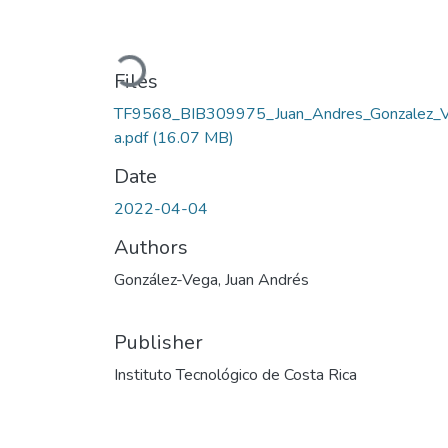
Loading...
Files
TF9568_BIB309975_Juan_Andres_Gonzalez_
a.pdf
(16.07 MB)
Date
2022-04-04
Authors
González-Vega, Juan Andrés
Publisher
Instituto Tecnológico de Costa Rica