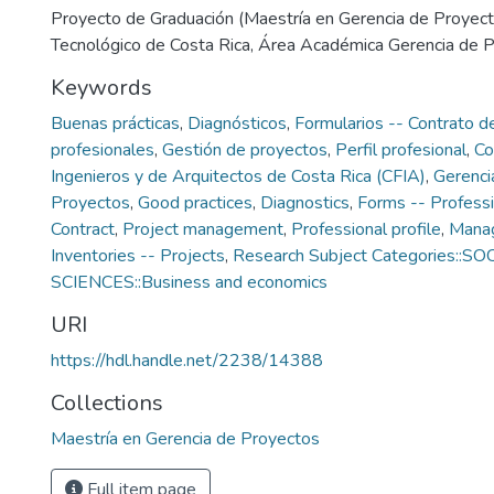
Proyecto de Graduación (Maestría en Gerencia de Proyecto
Tecnológico de Costa Rica, Área Académica Gerencia de 
Keywords
Buenas prácticas
,
Diagnósticos
,
Formularios -- Contrato de
profesionales
,
Gestión de proyectos
,
Perfil profesional
,
Co
Ingenieros y de Arquitectos de Costa Rica (CFIA)
,
Gerencia
Proyectos
,
Good practices
,
Diagnostics
,
Forms -- Professi
Contract
,
Project management
,
Professional profile
,
Mana
Inventories -- Projects
,
Research Subject Categories::SO
SCIENCES::Business and economics
URI
https://hdl.handle.net/2238/14388
Collections
Maestría en Gerencia de Proyectos
Full item page