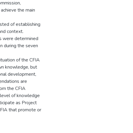
ommission,
o achieve the main
sted of establishing
and context.
es were determined
on during the seven
situation of the CFIA
wn knowledge, but
ional development,
endations are
rom the CFIA
 level of knowledge
icipate as Project
CFIA that promote or