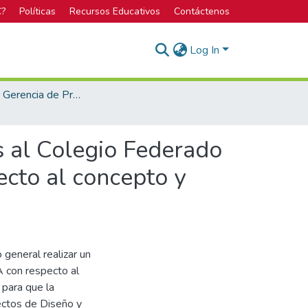
C?
Políticas
Recursos Educativos
Contáctenos
Log In
Maestría en Gerencia de Proyectos
os al Colegio Federado
ecto al concepto y
 general realizar un
A con respecto al
 para que la
ctos de Diseño y