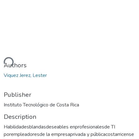
ding...
Authors
Viquez Jerez, Lester
Publisher
Instituto Tecnológico de Costa Rica
Description
Habilidadesblandasdeseables enprofesionalesde TI
porempleadoresde la empresaprivada y públicacostarricense