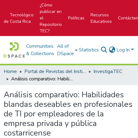
¿Cómo
publicar en
Tecnológico
Recursos
el
Políticas
Contácte
de Costa Rica
Educativos
Repositorio
TEC?
Communities
All of
Statistics
Log In
& Collections
DSpace
Home
Portal de Revistas del Instituto Tecnológico de Costa Rica
Investiga.TEC
Análisis comparativo: Habilidades blandas deseables en profesionales de TI por empleadores de la empresa privada y pública costarricense
Análisis comparativo: Habilidades
blandas deseables en profesionales
de TI por empleadores de la
empresa privada y pública
costarricense