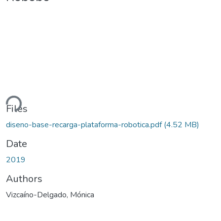
ding...
Files
diseno-base-recarga-plataforma-robotica.pdf
(4.52 MB)
Date
2019
Authors
Vizcaíno-Delgado, Mónica