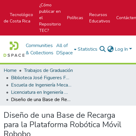
¿Cómo
publicar en
Tecnológico
Recursos
el
Políticas
Contácte
de Costa Rica
Educativos
Repositorio
TEC?
Communities
All of
Statistics
Log In
& Collections
DSpace
Home
Trabajos de Graduación
Biblioteca José Figueres Ferrer
Escuela de Ingeniería Mecatrónica (antes era Área Académica de Ingeniería Mecatrónica)
Licenciatura en Ingeniería Mecatrónica
Diseño de una Base de Recarga para la Plataforma Robótica Móvil Robobo
Diseño de una Base de Recarga
para la Plataforma Robótica Móvil
Robobo