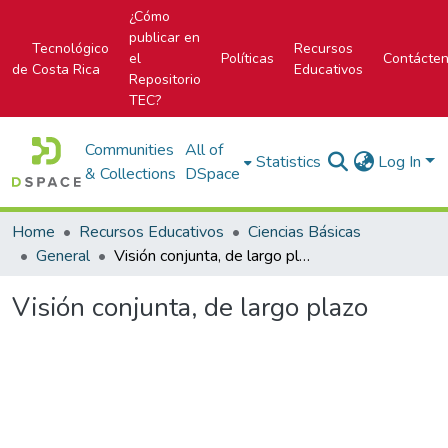
¿Cómo
publicar en
Tecnológico
Recursos
el
Políticas
Contácte
de Costa Rica
Educativos
Repositorio
TEC?
Communities
All of
Statistics
Log In
& Collections
DSpace
Home
Recursos Educativos
Ciencias Básicas
General
Visión conjunta, de largo plazo
Visión conjunta, de largo plazo