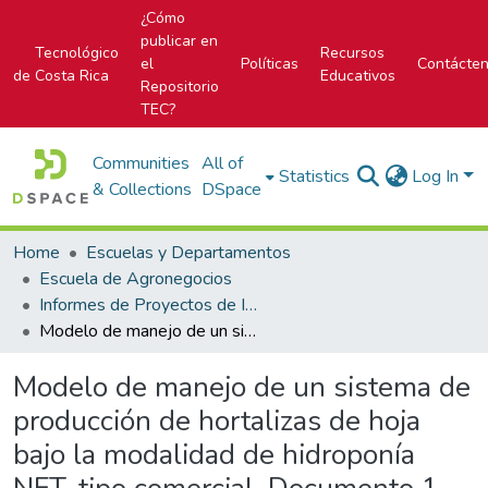
¿Cómo
publicar en
Tecnológico
Recursos
el
Políticas
Contácte
de Costa Rica
Educativos
Repositorio
TEC?
Communities
All of
Statistics
Log In
& Collections
DSpace
Home
Escuelas y Departamentos
Escuela de Agronegocios
Informes de Proyectos de Investigación
Modelo de manejo de un sistema de producción de hortalizas de hoja bajo la modalidad de hidroponía NFT, tipo comercial. Documento 1
Modelo de manejo de un sistema de
producción de hortalizas de hoja
bajo la modalidad de hidroponía