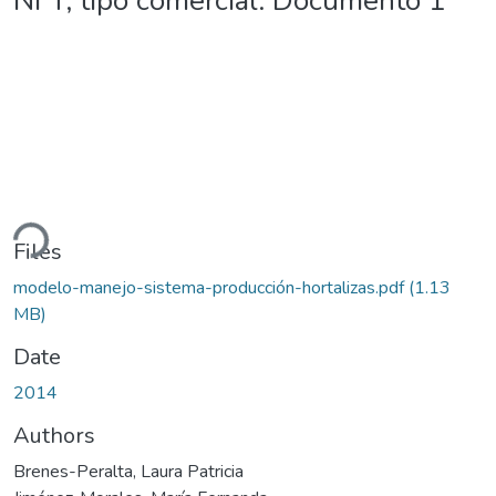
NFT, tipo comercial. Documento 1
ding...
Files
modelo-manejo-sistema-producción-hortalizas.pdf
(1.13
MB)
Date
2014
Authors
Brenes-Peralta, Laura Patricia