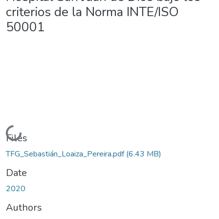
criterios de la Norma INTE/ISO
50001
Loading...
Files
TFG_Sebastián_Loaiza_Pereira.pdf
(6.43 MB)
Date
2020
Authors