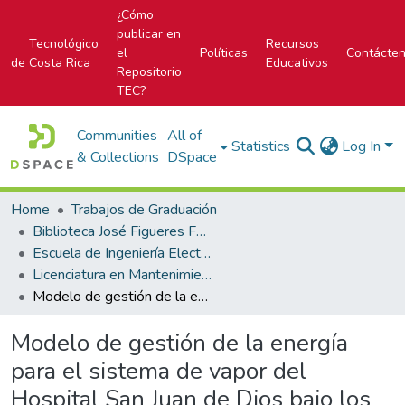
¿Cómo
publicar en
Tecnológico
Recursos
el
Políticas
Contácte
de Costa Rica
Educativos
Repositorio
TEC?
Communities
All of
Statistics
Log In
& Collections
DSpace
Home
Trabajos de Graduación
Biblioteca José Figueres Ferrer
Escuela de Ingeniería Electromecánica
Licenciatura en Mantenimiento Industrial
Modelo de gestión de la energía para el sistema de vapor del Hospital San Juan de Dios bajo los criterios de la Norma INTE/ISO 50001
Modelo de gestión de la energía
para el sistema de vapor del
Hospital San Juan de Dios bajo los