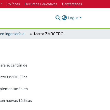
C?
Políticas
Recursos Educativos
Contáctenos
Log In
Bachillerato en Ingeniería en Diseño Industrial
Marca ZARCERO
para el cantón de
miento OVOP (One
implementación en
con nuevas tácticas