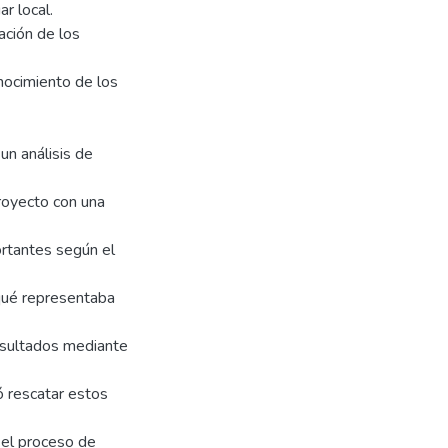
r local.
ación de los
onocimiento de los
un análisis de
proyecto con una
ortantes según el
 qué representaba
esultados mediante
ó rescatar estos
a el proceso de