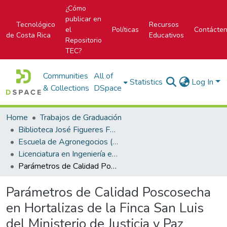
¿Cómo
publicar en
Tecnológico
Recursos
el
Políticas
Contácte
de Costa Rica
Educativos
Repositorio
TEC?
Communities
All of
Statistics
Log In
& Collections
DSpace
Home
Trabajos de Graduación
Biblioteca José Figueres Ferrer
Escuela de Agronegocios (antes era Agropecuaria administrativa)
Licenciatura en Ingeniería en Agronegocios
Parámetros de Calidad Poscosecha en Hortalizas de la Finca San Luis del Ministerio de Justicia y Paz
Parámetros de Calidad Poscosecha
en Hortalizas de la Finca San Luis
del Ministerio de Justicia y Paz