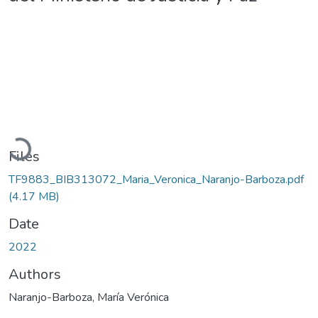
Loading...
Files
TF9883_BIB313072_Maria_Veronica_Naranjo-Barboza.pdf
(4.17 MB)
Date
2022
Authors
Naranjo-Barboza, María Verónica