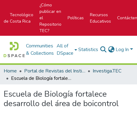
¿Cómo
publicar en
Tecnológico
Recursos
el
Políticas
Contácte
de Costa Rica
Educativos
Repositorio
TEC?
Communities
All of
Statistics
Log In
& Collections
DSpace
Home
Portal de Revistas del Instituto Tecnológico de Costa Rica
Investiga.TEC
Escuela de Biología fortalece desarrollo del área de boicontrol
Escuela de Biología fortalece
desarrollo del área de boicontrol