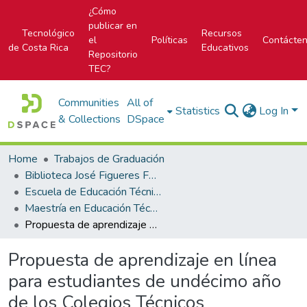
¿Cómo
publicar en
Tecnológico
Recursos
el
Políticas
Contácte
de Costa Rica
Educativos
Repositorio
TEC?
Communities
All of
Statistics
Log In
& Collections
DSpace
Home
Trabajos de Graduación
Biblioteca José Figueres Ferrer
Escuela de Educación Técnica
Maestría en Educación Técnica
Propuesta de aprendizaje en línea para estudiantes de undécimo año de los Colegios Técnicos Profesionales de la Región Huetar Norte
Propuesta de aprendizaje en línea
para estudiantes de undécimo año
de los Colegios Técnicos