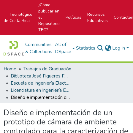
¿Cómo
publicar en
Tecnológico
Recursos
el
Políticas
Contácte
de Costa Rica
Educativos
Repositorio
TEC?
Communities
All of
Statistics
Log In
& Collections
DSpace
Home
Trabajos de Graduación
Biblioteca José Figueres Ferrer
Escuela de Ingeniería Electrónica
Licenciatura en Ingeniería Electrónica
Diseño e implementación de un prototipo de cámara de ambiente controlado para la caracterización de sensores
Diseño e implementación de un
prototipo de cámara de ambiente
controlado para la caracterización de