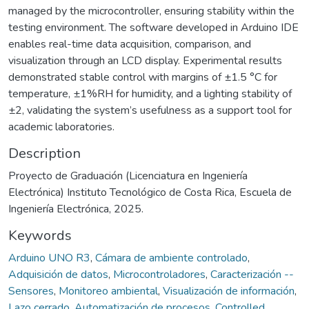
managed by the microcontroller, ensuring stability within the
testing environment. The software developed in Arduino IDE
enables real-time data acquisition, comparison, and
visualization through an LCD display. Experimental results
demonstrated stable control with margins of ±1.5 °C for
temperature, ±1%RH for humidity, and a lighting stability of
±2, validating the system’s usefulness as a support tool for
academic laboratories.
Description
Proyecto de Graduación (Licenciatura en Ingeniería
Electrónica) Instituto Tecnológico de Costa Rica, Escuela de
Ingeniería Electrónica, 2025.
Keywords
Arduino UNO R3
,
Cámara de ambiente controlado
,
Adquisición de datos
,
Microcontroladores
,
Caracterización --
Sensores
,
Monitoreo ambiental
,
Visualización de información
,
Lazo cerrado
,
Automatización de procesos
,
Controlled