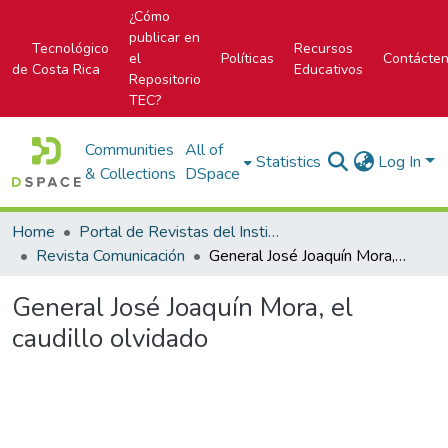
¿Cómo
publicar en
Tecnológico
Recursos
el
Políticas
Contácte
de Costa Rica
Educativos
Repositorio
TEC?
Communities
All of
Statistics
Log In
& Collections
DSpace
Home
Portal de Revistas del Instituto Tecnológico de Costa Rica
Revista Comunicación
General José Joaquín Mora, el caudillo olvidado
General José Joaquín Mora, el
caudillo olvidado