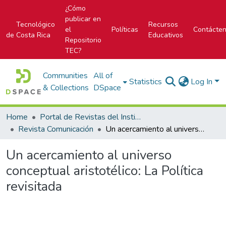
¿Cómo
publicar en
Tecnológico
Recursos
el
Políticas
Contácte
de Costa Rica
Educativos
Repositorio
TEC?
Communities
All of
Statistics
Log In
& Collections
DSpace
Home
Portal de Revistas del Instituto Tecnológico de Costa Rica
Revista Comunicación
Un acercamiento al universo conceptual aristotélico: La Política revisitada
Un acercamiento al universo
conceptual aristotélico: La Política
revisitada