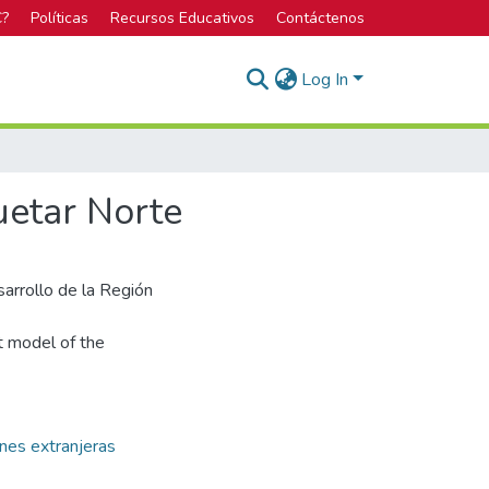
C?
Políticas
Recursos Educativos
Contáctenos
Log In
uetar Norte
arrollo de la Región
t model of the
ones extranjeras