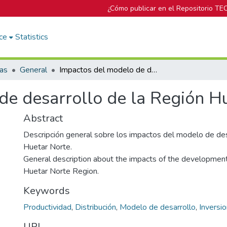
¿Cómo publicar en el Repositorio TE
ce
Statistics
cas
General
Impactos del modelo de desarrollo de la Región Huetar Norte
de desarrollo de la Región H
Abstract
Descripción general sobre los impactos del modelo de des
Huetar Norte.
General description about the impacts of the developmen
Huetar Norte Region.
Keywords
Productividad
,
Distribución
,
Modelo de desarrollo
,
Inversi
URI