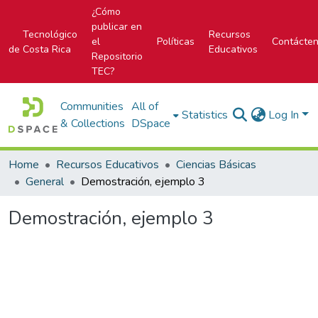
¿Cómo
publicar en
Tecnológico
Recursos
el
Políticas
Contácte
de Costa Rica
Educativos
Repositorio
TEC?
Communities
All of
Statistics
Log In
& Collections
DSpace
Home
Recursos Educativos
Ciencias Básicas
General
Demostración, ejemplo 3
Demostración, ejemplo 3