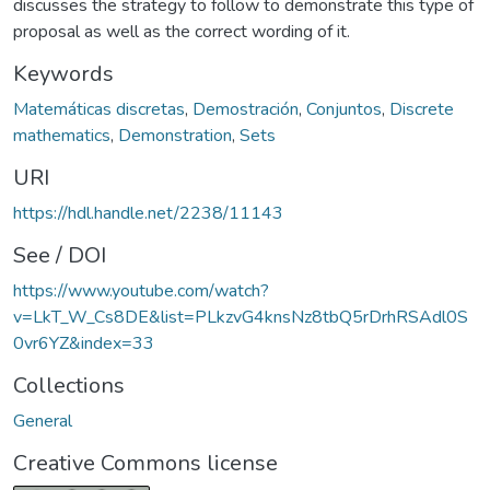
discusses the strategy to follow to demonstrate this type of
proposal as well as the correct wording of it.
Keywords
Matemáticas discretas
,
Demostración
,
Conjuntos
,
Discrete
mathematics
,
Demonstration
,
Sets
URI
https://hdl.handle.net/2238/11143
See / DOI
https://www.youtube.com/watch?
v=LkT_W_Cs8DE&list=PLkzvG4knsNz8tbQ5rDrhRSAdl0S
0vr6YZ&index=33
Collections
General
Creative Commons license