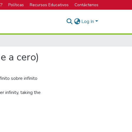
C?
Políticas
Recursos Educativos
Contáctenos
Log In
de a cero)
inito sobre infinito
er infinity, taking the