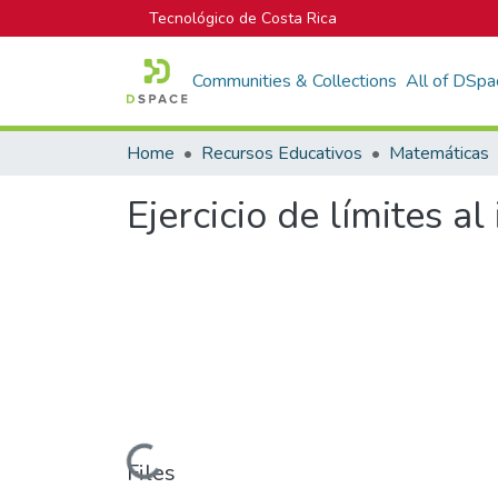
Tecnológico de Costa Rica
Communities & Collections
All of DSpa
Home
Recursos Educativos
Matemáticas
Ejercicio de límites al
Loading...
Files