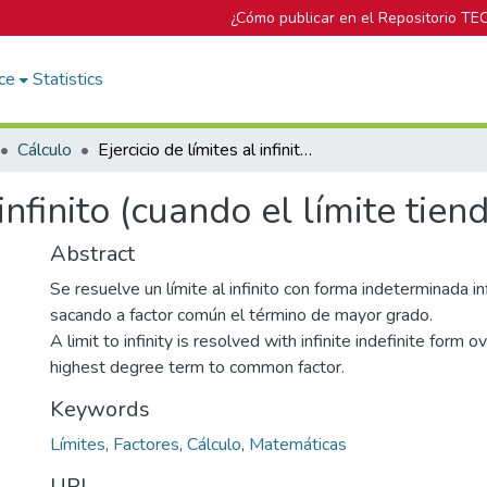
¿Cómo publicar en el Repositorio TE
ce
Statistics
Cálculo
Ejercicio de límites al infinito (cuando el límite tiende a cero)
 infinito (cuando el límite tien
Abstract
Se resuelve un límite al infinito con forma indeterminada inf
sacando a factor común el término de mayor grado.
A limit to infinity is resolved with infinite indefinite form ov
highest degree term to common factor.
Keywords
Límites
,
Factores
,
Cálculo
,
Matemáticas
URI