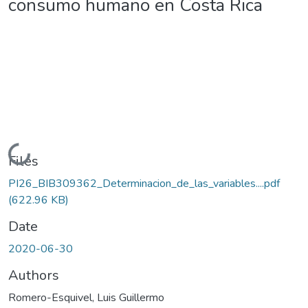
consumo humano en Costa Rica
Loading...
Files
PI26_BIB309362_Determinacion_de_las_variables....pdf
(622.96 KB)
Date
2020-06-30
Authors
Romero-Esquivel, Luis Guillermo