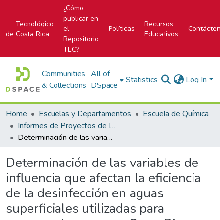
¿Cómo
publicar en
Tecnológico
Recursos
el
Políticas
Contácte
de Costa Rica
Educativos
Repositorio
TEC?
Communities
All of
Statistics
Log In
& Collections
DSpace
Home
Escuelas y Departamentos
Escuela de Química
Informes de Proyectos de Investigación
Determinación de las variables de influencia que afectan la eficiencia de la desinfección en aguas superficiales utilizadas para consumo humano en Costa Rica
Determinación de las variables de
influencia que afectan la eficiencia
de la desinfección en aguas
superficiales utilizadas para