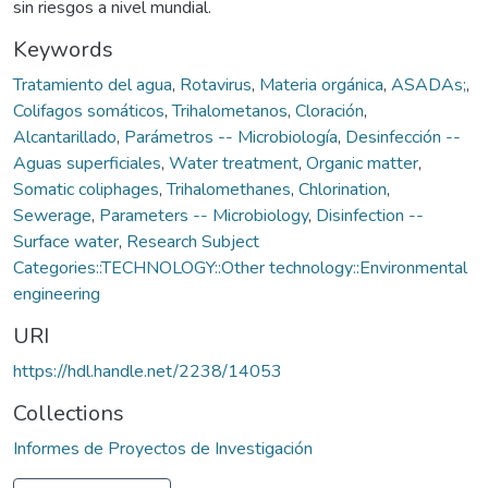
sin riesgos a nivel mundial.
Keywords
Tratamiento del agua
,
Rotavirus
,
Materia orgánica
,
ASADAs;
,
Colifagos somáticos
,
Trihalometanos
,
Cloración
,
Alcantarillado
,
Parámetros -- Microbiología
,
Desinfección --
Aguas superficiales
,
Water treatment
,
Organic matter
,
Somatic coliphages
,
Trihalomethanes
,
Chlorination
,
Sewerage
,
Parameters -- Microbiology
,
Disinfection --
Surface water
,
Research Subject
Categories::TECHNOLOGY::Other technology::Environmental
engineering
URI
https://hdl.handle.net/2238/14053
Collections
Informes de Proyectos de Investigación