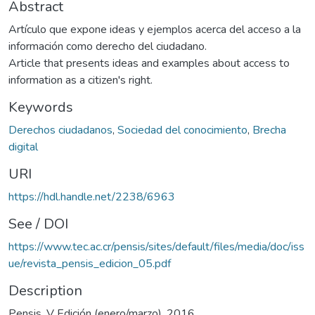
Abstract
Artículo que expone ideas y ejemplos acerca del acceso a la
información como derecho del ciudadano.
Article that presents ideas and examples about access to
information as a citizen's right.
Keywords
Derechos ciudadanos
,
Sociedad del conocimiento
,
Brecha
digital
URI
https://hdl.handle.net/2238/6963
See / DOI
https://www.tec.ac.cr/pensis/sites/default/files/media/doc/iss
ue/revista_pensis_edicion_05.pdf
Description
Pensis. V Edición (enero/marzo), 2016