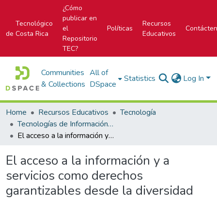
¿Cómo
publicar en
Tecnológico
Recursos
el
Políticas
Contácte
de Costa Rica
Educativos
Repositorio
TEC?
Communities
All of
Statistics
Log In
& Collections
DSpace
Home
Recursos Educativos
Tecnología
Tecnologías de Información (TI)
El acceso a la información y a servicios como derechos garantizables desde la diversidad
El acceso a la información y a
servicios como derechos
garantizables desde la diversidad