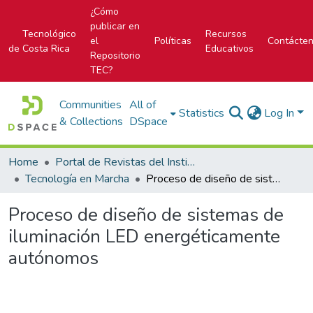
¿Cómo
publicar en
Tecnológico
Recursos
el
Políticas
Contácte
de Costa Rica
Educativos
Repositorio
TEC?
Communities
All of
Statistics
Log In
& Collections
DSpace
Home
Portal de Revistas del Instituto Tecnológico de Costa Rica
Tecnología en Marcha
Proceso de diseño de sistemas de iluminación LED energéticamente autónomos
Proceso de diseño de sistemas de
iluminación LED energéticamente
autónomos