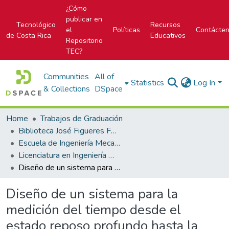
¿Cómo
publicar en
Tecnológico
Recursos
el
Políticas
Contácte
de Costa Rica
Educativos
Repositorio
TEC?
Communities
All of
Statistics
Log In
& Collections
DSpace
Home
Trabajos de Graduación
Biblioteca José Figueres Ferrer
Escuela de Ingeniería Mecatrónica (antes era Área Académica de Ingeniería Mecatrónica)
Licenciatura en Ingeniería Mecatrónica
Diseño de un sistema para la medición del tiempo desde el estado reposo profundo hasta la pantalla de inicio de una laptop de manera automatizada
Diseño de un sistema para la
medición del tiempo desde el
estado reposo profundo hasta la