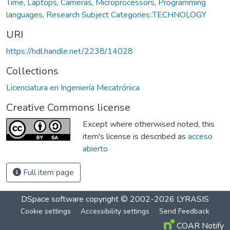
Time
,
Laptops
,
Cameras
,
Microprocessors
,
Programming
languages
,
Research Subject Categories::TECHNOLOGY
URI
https://hdl.handle.net/2238/14028
Collections
Licenciatura en Ingeniería Mecatrónica
Creative Commons license
Except where otherwised noted, this
item's license is described as
acceso
abierto
Full item page
DSpace software
copyright © 2002-2026
LYRASIS
Cookie settings
Accessibility settings
Send Feedback
COAR Notify