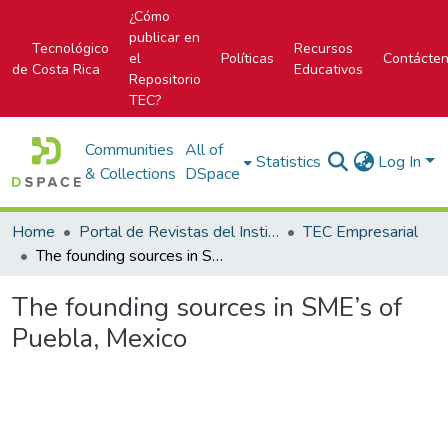
¿Cómo
publicar en
Tecnológico
Recursos
el
Políticas
Contácte
de Costa Rica
Educativos
Repositorio
TEC?
Communities
All of
Statistics
Log In
& Collections
DSpace
Home
Portal de Revistas del Instituto Tecnológico de Costa Rica
TEC Empresarial
The founding sources in SME’s of Puebla, Mexico
The founding sources in SME’s of
Puebla, Mexico