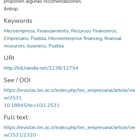
proponen algunas recomendaciones.
&nbsp;
Keywords
Microempresa
,
Financiamiento
,
Recursos Financieros
,
Empresario
,
Puebla
,
Microenterprise financing
,
financial
resources
,
business
,
Puebla
URI
http://hdl.handle.net/2238/12754
See / DOI
https://revistas.tec.ac.cr/index.php/tec_empresarial/article/vie
w/2531
10.18845/te.v10i1.2531
Full text
https://revistas.tec.ac.cr/index.php/tec_empresarial/article/vie
w/2531/2320