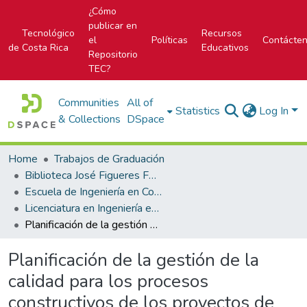
¿Cómo
publicar en
Tecnológico
Recursos
el
Políticas
Contácte
de Costa Rica
Educativos
Repositorio
TEC?
Communities
All of
Statistics
Log In
& Collections
DSpace
Home
Trabajos de Graduación
Biblioteca José Figueres Ferrer
Escuela de Ingeniería en Construcción
Licenciatura en Ingeniería en Construcción
Planificación de la gestión de la calidad para los procesos constructivos de los proyectos de construcción civil e industrial de la empresa DICOMA Construcción
Planificación de la gestión de la
calidad para los procesos
constructivos de los proyectos de