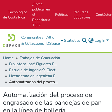
¿Cómo
publicar en
Tecnológico
Recursos
el
Políticas
Contácte
de Costa Rica
Educativos
Repositorio
TEC?
Communities
All of
Statistics
Log In
& Collections
DSpace
Home
Trabajos de Graduación
Biblioteca José Figueres Ferrer
Escuela de Ingeniería Electrónica
Licenciatura en Ingeniería Electrónica
Automatización del proceso de engrasado de las bandejas de pan en la línea de bollería.
Automatización del proceso de
engrasado de las bandejas de pan
en la línea de bollería.