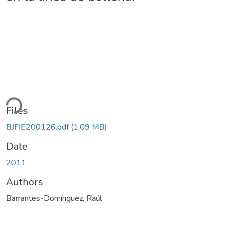
ding...
Files
BJFIE200126.pdf
(1.09 MB)
Date
2011
Authors
Barrantes-Domínguez, Raúl