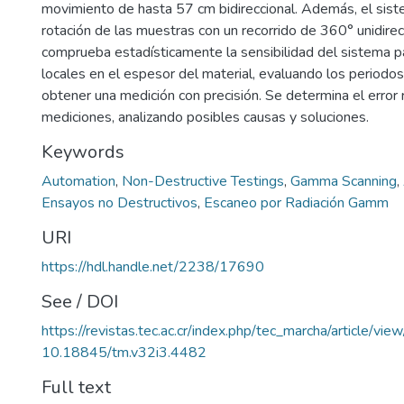
movimiento de hasta 57 cm bidireccional. Además, el sis
rotación de las muestras con un recorrido de 360° unidirec
comprueba estadísticamente la sensibilidad del sistema p
locales en el espesor del material, evaluando los period
obtener una medición con precisión. Se determina el error r
mediciones, analizando posibles causas y soluciones.
Keywords
Automation
,
Non-Destructive Testings
,
Gamma Scanning
,
Ensayos no Destructivos
,
Escaneo por Radiación Gamm
URI
https://hdl.handle.net/2238/17690
See / DOI
https://revistas.tec.ac.cr/index.php/tec_marcha/article/vi
10.18845/tm.v32i3.4482
Full text