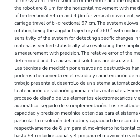
of the system. The resolution of the motor and the displa
the robot are 8 μm for the horizontal movement with maxi
of bi-directional 54 cm and 4 μm for vertical movement,
carriage travel of bi-directional 57 cm. The system allows
rotation, being the angular trajectory of 360 ° with unidirec
sensitivity of the system for detecting specific changes in
material is verified statistically, also evaluating the sampl
a measurement with precision. The relative error of the 
determined and its causes and solutions are discussed.
Las técnicas de medición por ensayos no destructivos ha
poderosa herramienta en el estudio y caracterización de m
trabajo presenta el desarrollo de un sistema automatizado
la atenuación de radiación gamma en los materiales. Prime
proceso de diseño de los elementos electromecánicos y e
automático, seguido de su implementación. Los resultado
capacidad y precisión mecánica obtenidas para el sistema 
particular la resolución del motor y capacidad de recorrido
respectivamente de 8 µm para el movimiento horizontal 
hasta 54 cm bidireccional y 4 µm para el movimiento verti