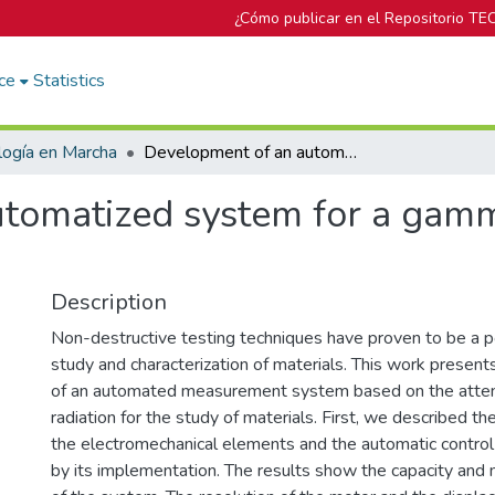
¿Cómo publicar en el Repositorio TE
ce
Statistics
logía en Marcha
Development of an automatized system for a gamma scanning technique
utomatized system for a gam
Description
Non-destructive testing techniques have proven to be a po
study and characterization of materials. This work prese
of an automated measurement system based on the atte
radiation for the study of materials. First, we described t
the electromechanical elements and the automatic contro
by its implementation. The results show the capacity and 