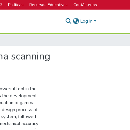
C?
Políticas
Recursos Educativos
Contáctenos
Log In
ma scanning
werful tool in the
nts the development
nuation of gamma
he design process of
l system, followed
mechanical accuracy