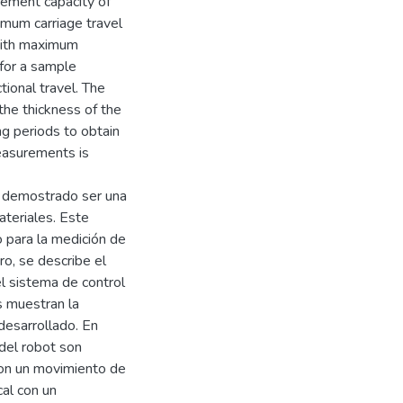
cement capacity of
mum carriage travel
 with maximum
 for a sample
tional travel. The
 the thickness of the
ing periods to obtain
measurements is
n demostrado ser una
ateriales. Este
 para la medición de
ro, se describe el
l sistema de control
s muestran la
desarrollado. En
 del robot son
con un movimiento de
cal con un